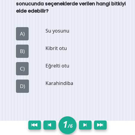
sonucunda seçeneklerde verilen hangi bitkiyi
elde edebilir?
Su yosunu
A)
Kibrit otu
B)
Eğrelti otu
C)
Karahindiba
D)
1
/6