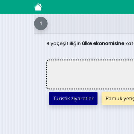
1
Biyoçeşitliliğin
ülke ekonomisine
katk
Turistik ziyaretler
Pamuk yetişti