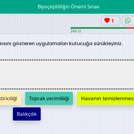
Biyoçeşitliliğin Önemi Sınav
1
243
ısını gösteren uygulamaları kutucuğa sürükleyiniz.
riciliği
Toprak verimliliği
Havanın temizlenmes
Balıkçılık