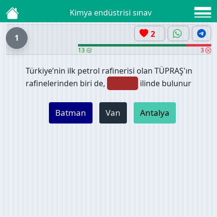
Kimya endüstrisi sınav
2
1
13
3
Türkiye’nin ilk petrol rafinerisi olan TÜPRAŞ'ın
rafinelerinden biri de,
ilinde bulunur
Batman
Van
Antalya