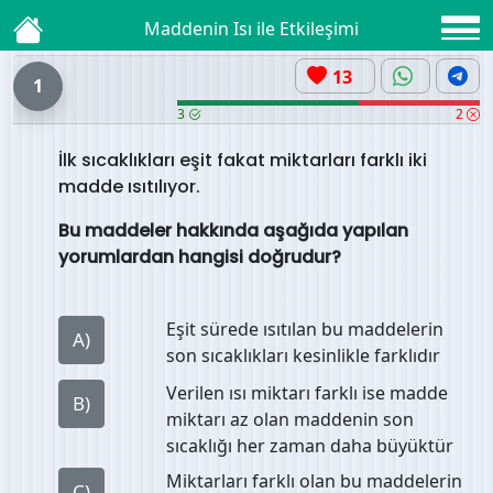
Maddenin Isı ile Etkileşimi
13
1
3
2
İlk sıcaklıkları eşit fakat miktarları farklı iki
madde ısıtılıyor.
Bu maddeler hakkında aşağıda yapılan
yorumlardan hangisi doğrudur?
Eşit sürede ısıtılan bu maddelerin
A)
son sıcaklıkları kesinlikle farklıdır
Verilen ısı miktarı farklı ise madde
B)
miktarı az olan maddenin son
sıcaklığı her zaman daha büyüktür
Miktarları farklı olan bu maddelerin
C)