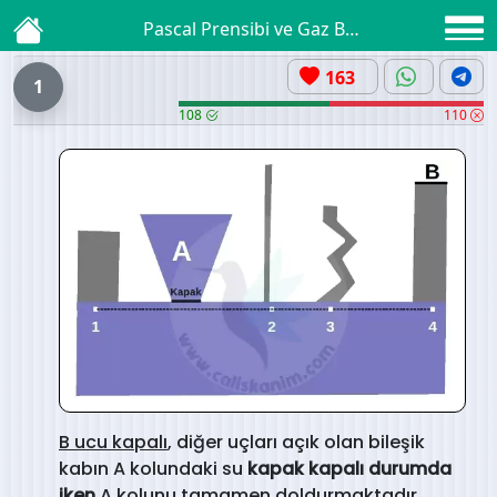
Pascal Prensibi ve Gaz Basıncı
163
1
108
110
B ucu kapalı
, diğer uçları açık olan bileşik
kabın A kolundaki su
kapak kapalı durumda
iken
A kolunu tamamen doldurmaktadır.