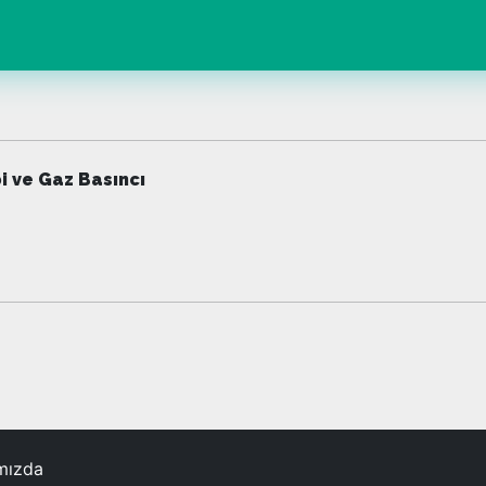
i ve Gaz Basıncı
mızda