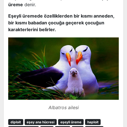
üreme
denir.
Eşeyli üremede özelliklerden bir kısmı anneden,
bir kısmı babadan çocuğa geçerek çocuğun
karakterlerini belirler.
Albatros ailesi
diploit
eşey ana hücresi
eşeyli üreme
haploit