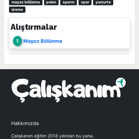
mayoz bölünme
polen
sperm
spor
yumurta
üreme
Alıştırmalar
1
Mayoz Bölünme
Hakkımızda
Çalışkanım eğitim 2018 yılından bu yana..