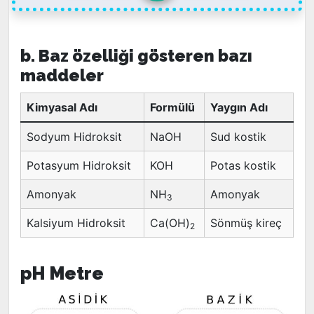
b. Baz özelliği gösteren bazı
maddeler
Kimyasal Adı
Formülü
Yaygın Adı
Sodyum Hidroksit
NaOH
Sud kostik
Potasyum Hidroksit
KOH
Potas kostik
Amonyak
NH
Amonyak
3
Kalsiyum Hidroksit
Ca(OH)
Sönmüş kireç
2
pH Metre