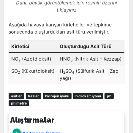
Daha büyük görüntülemek için resmin üzerini
tıklayınız
Aşağıda havaya karışan kirleticiler ve tepkime
sonucunda oluşturdukları asit türü verilmiştir.
Kirletici
Oluşturduğu Asit Türü
NO
(Azotdioksit)
HNO
(Nitrik Asit – Kezzap)
2
3
SO
(Kükürtdioksit)
H
SO
(Sülfürik Asit – Zaç
2
2
4
yağı)
asitler
bazlar
hidrojen iyonu
hidroksit iyonu
ph
ph metre
Alıştırmalar