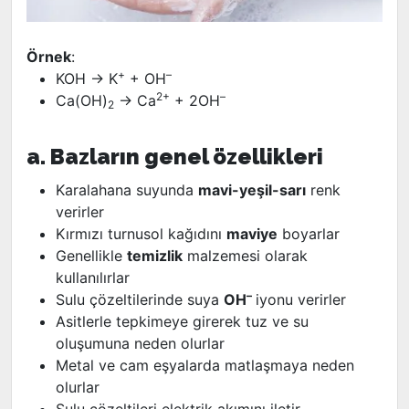
Örnek
:
+
–
KOH -> K
+ OH
2+
–
Ca(OH)
-> Ca
+ 2OH
2
a. Bazların genel özellikleri
Karalahana suyunda
mavi-yeşil-sarı
renk
verirler
Kırmızı turnusol kağıdını
maviye
boyarlar
Genellikle
temizlik
malzemesi olarak
kullanılırlar
–
Sulu çözeltilerinde suya
OH
iyonu verirler
Asitlerle tepkimeye girerek tuz ve su
oluşumuna neden olurlar
Metal ve cam eşyalarda matlaşmaya neden
olurlar
Sulu çözeltileri elektrik akımını iletir