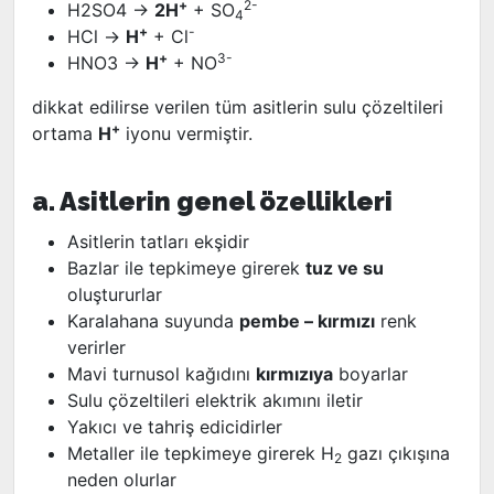
+
2-
H2SO4 ->
2H
+ SO
4
+
-
HCl ->
H
+ Cl
+
3-
HNO3 ->
H
+ NO
dikkat edilirse verilen tüm asitlerin sulu çözeltileri
+
ortama
H
iyonu vermiştir.
a. Asitlerin genel özellikleri
Asitlerin tatları ekşidir
Bazlar ile tepkimeye girerek
tuz ve su
oluştururlar
Karalahana suyunda
pembe – kırmızı
renk
verirler
Mavi turnusol kağıdını
kırmızıya
boyarlar
Sulu çözeltileri elektrik akımını iletir
Yakıcı ve tahriş edicidirler
Metaller ile tepkimeye girerek H
gazı çıkışına
2
neden olurlar