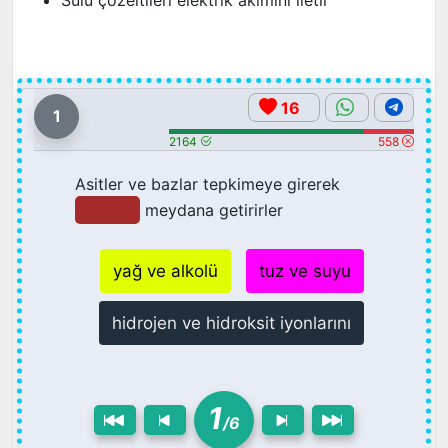
16
1
2164
558
Asitler ve bazlar tepkimeye girerek
meydana getirirler
yağ ve alkolü
tuz ve suyu
hidrojen ve hidroksit iyonlarını
1
/6