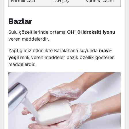
Formik Asit
CH
O
Karınca Asidi
2
2
Bazlar
–
Sulu çözeltilerinde ortama
OH
(Hidroksit) iyonu
veren maddelerdir.
Yaptığımız etkinlikte Karalahana suyunda
mavi-
yeşil
renk veren maddeler bazik özellik gösteren
maddelerdir.