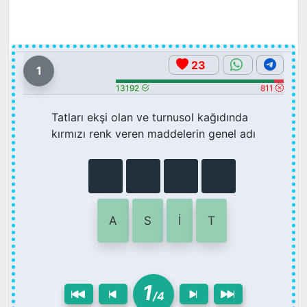
23
1
13192
811
Tatları ekşi olan ve turnusol kağıdında
kırmızı renk veren maddelerin genel adı
A
S
İ
T
1
/4