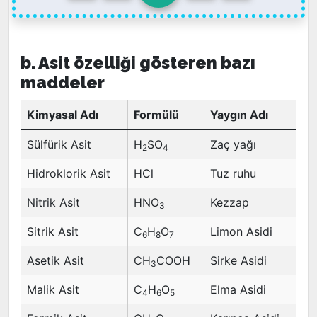
b. Asit özelliği gösteren bazı
maddeler
Kimyasal Adı
Formülü
Yaygın Adı
Sülfürik Asit
H
SO
Zaç yağı
2
4
Hidroklorik Asit
HCl
Tuz ruhu
Nitrik Asit
HNO
Kezzap
3
Sitrik Asit
C
H
O
Limon Asidi
6
8
7
Asetik Asit
CH
COOH
Sirke Asidi
3
Malik Asit
C
H
O
Elma Asidi
4
6
5