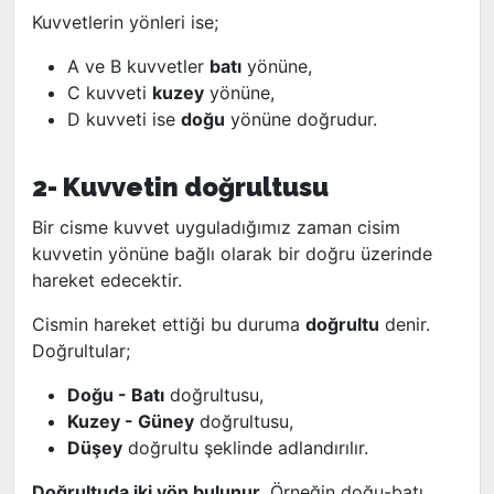
Kuvvetlerin yönleri ise;
A ve B kuvvetler
batı
yönüne,
C kuvveti
kuzey
yönüne,
D kuvveti ise
doğu
yönüne doğrudur.
2- Kuvvetin doğrultusu
Bir cisme kuvvet uyguladığımız zaman cisim
kuvvetin yönüne bağlı olarak bir doğru üzerinde
hareket edecektir.
Cismin hareket ettiği bu duruma
doğrultu
denir.
Doğrultular;
Doğu - Batı
doğrultusu,
Kuzey - Güney
doğrultusu,
Düşey
doğrultu şeklinde adlandırılır.
Doğrultuda iki yön bulunur.
Örneğin doğu-batı