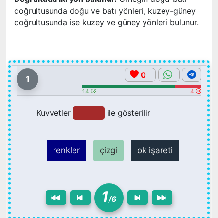
doğrultusunda doğu ve batı yönleri, kuzey-güney
doğrultusunda ise kuzey ve güney yönleri bulunur.
0
1
14
4
Kuvvetler
ile gösterilir
renkler
çizgi
ok işareti
1
/6