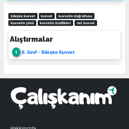
bileşke kuvvet
kuvvet
kuvvetin doğrultusu
kuvvetin yönü
kuvvetin özellikleri
net kuvvet
Alıştırmalar
1
6. Sınıf - Bileşke Kuvvet
Hakkımızda