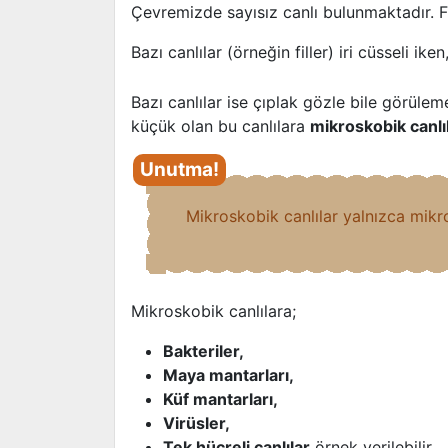
Çevremizde sayısız canlı bulunmaktadır. Fa
Bazı canlılar (örneğin filler) iri cüsseli ike
Bazı canlılar ise çıplak gözle bile görül
küçük olan bu canlılara
mikroskobik canlı
Mikroskobik canlılar yalnızca mikro
Mikroskobik canlılara;
Bakteriler,
Maya mantarları,
Küf mantarları,
Virüsler,
Tek hücreli canlılar
örnek verilebilir