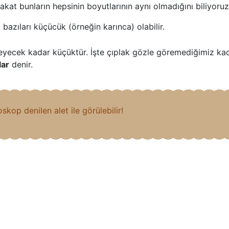
kat bunların hepsinin boyutlarının aynı olmadığını biliyoruz
n, bazıları küçücük (örneğin karınca) olabilir.
emeyecek kadar küçüktür. İşte çıplak gözle göremediğimiz ka
lar
denir.
skop denilen alet ile görülebilir!