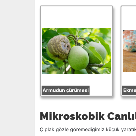
Armudun çürümesi
Ekme
Mikroskobik Canlı
Çıplak gözle göremediğimiz küçük yaratık