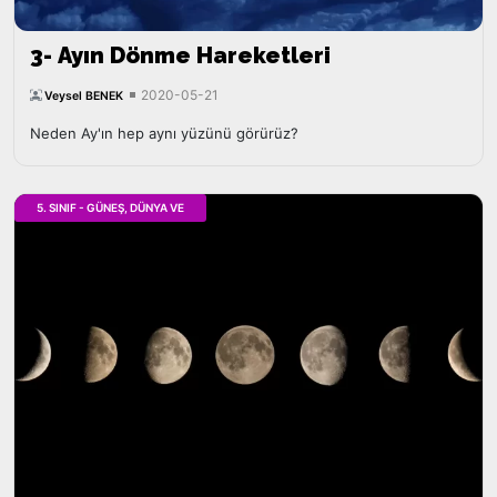
3- Ayın Dönme Hareketleri
2020-05-21
Veysel BENEK
Neden Ay'ın hep aynı yüzünü görürüz?
5. SINIF - GÜNEŞ, DÜNYA VE