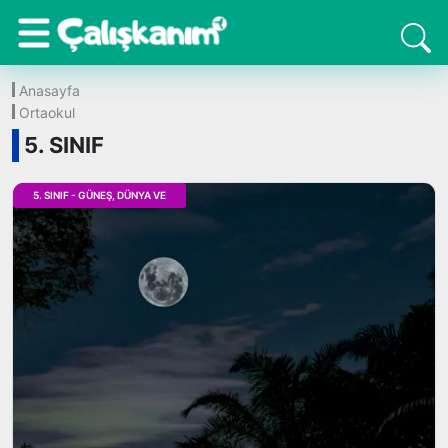
Anasayfa
Ortaokul
5. SINIF
5. SINIF - GÜNEŞ, DÜNYA VE